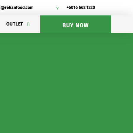
v
u@rehanfood.com
+6016 662 1220
OUTLET
BUY NOW