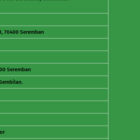
 3, 70400 Seremban
0400 Seremban
Sembilan.
gor