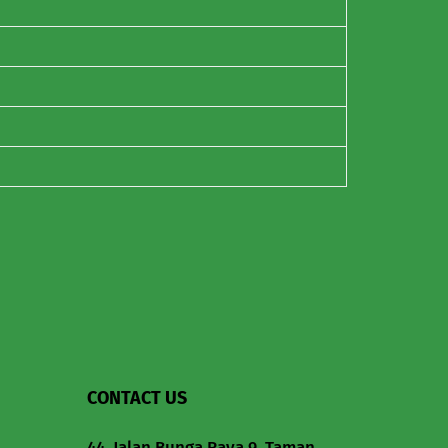
CONTACT US
44, Jalan Bunga Raya 9, Taman